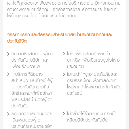
เข้าใจที่ถูกต้องและเพียงพอต่อการใช้บริการต่อไป มีการสอบถาม
คุณภาพการขายที่รัดกุม เอกสารการขาย สื่อการขาย โฆษณา
ให้ข้อมูลครบถ้วน ไม่เกินจริง ไม่บิดเบือน
จรรยาบรรณและศีลธรรมสำหรับนายหน้าประกันวินาศภัยและ
ประกันชีวิต
มีความซื่อสัตย์ต่อผู้เอา
ไม่ลดหรือเสนอที่จะลดค่า
ประกันภัย บริษัท และ
บำเหน็จ เพื่อเป็นแรงจูงใจให้เอา
เพื่อนร่วมอาชีพ
ประกันภัย
ให้บริการที่ดีอย่าง
ไม่แนะนำให้ผู้เอาประกันภัยสละ
สม่ำเสมอ และชี้แจงให้ผู้
กรมธรรม์เดิมเพื่อทำสัญญา
เอาประกันภัยทราบถึง
ใหม่หากทำให้ผู้เอาประกันภัยเสีย
สิทธิและหน้าที่เพื่อรักษา
ประโยชน์
ผลประโยชน์ ของผู้เอา
ประกันภัย
รักษาความลับอันมิควร
ไม่กล่าวให้ร้ายทับถมนายหน้า
เปิดเผยของผู้เอา
หรือบริษัทประกันภัยอื่น
ประกันภัยและของบริษัท