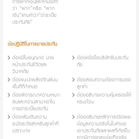
การฝากเงินและห้ามใช้คำ
ว่า “ฝาก”หรือ “ฝาก
เงิน”แทนคำว่า“ชำระเบี้ย
ประกันภัย”
ข้อปฏิบัติในการขายประกัน
ต้องมีใบอนุญาต นาย
ต้องแจ้งชื่อบริษัทรับประกัน
หน้าประกันชีวิตและ
ภัย
วินาศภัย
ต้องแนะนำผลิตภัณฑ์บน
ต้องสอบความต้องการของ
พื้นที่ที่กำหนด
ลูกค้า
ต้องพิจารณาความเหมาะ
ต้องอธิบายความคุ้มครองให้
สมและความสามารถใน
ครบถ้วน
การชำระเบี้ยประกัน
ต้องเพิ่มเติมความ
ต้องอธิบายหลักการเปิดเผย
ระมัดระวังสำหรับลูกค้าที่
ข้อมูลความจริงในใบคำขอ
เปราะบาง
เอาประกันภัยและผลที่เกิดขึ้น
หากมีการแถลงข้อเท็จจริง