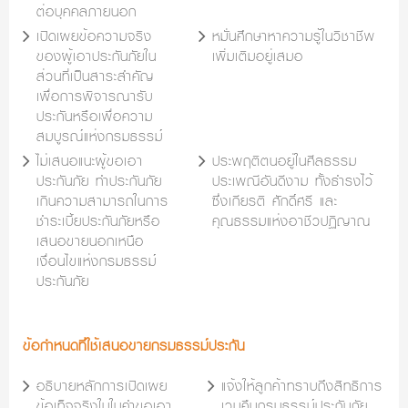
ต่อบุคคลภายนอก
เปิดเผยข้อความจริง
หมั่นศึกษาหาความรู้ในวิชาชีพ
ของผู้เอาประกันภัยใน
เพิ่มเติมอยู่เสมอ
ส่วนที่เป็นสาระสำคัญ
เพื่อการพิจารณารับ
ประกันหรือเพื่อความ
สมบูรณ์แห่งกรมธรรม์
ไม่เสนอแนะผู้ขอเอา
ประพฤติตนอยู่ในศีลธรรม
ประกันภัย ทำประกันภัย
ประเพณีอันดีงาม ทั้งธำรงไว้
เกินความสามารถในการ
ซึ่งเกียรติ ศักดิ์ศรี และ
ชำระเบี้ยประกันภัยหรือ
คุณธรรมแห่งอาชีวปฏิญาณ
เสนอขายนอกเหนือ
เงื่อนไขแห่งกรมธรรม์
ประกันภัย
ข้อกำหนดที่ใช้เสนอขายกรมธรรม์ประกัน
อธิบายหลักการเปิดเผย
แจ้งให้ลูกค้าทราบถึงสิทธิการ
ข้อเท็จจริงในใบคำขอเอา
เวนคืนกรมธรรม์ประกันภัย