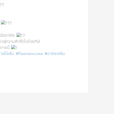
r
บมืออาชีพ
าวสู่ความสำเร็จไปด้วยกัน!
งการนี้
ยได้เพิ่ม
#Passiveincome
#อาชีพเสริม