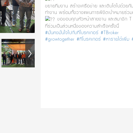
ขยายทีมงาน สร้างเครือข่าย และเติบโตไปด้วยก
ทำงาน พร้อมทั้งวางแผนการพิชิตเป้าหมายร่วม
ขอขอบคุณหัวหน้าสายงาน และสมาชิก T B
ที่ร่วมเป็นส่วนหนึ่งของความสำเร็จครั้งนี้
#มั่นคงมั่นใจไปกับทีโบรคเกอร์
#TBroker
#growtogether
#ทีโบรคเกอร์
#หารายได้เพิ่ม