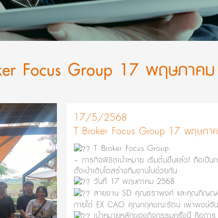
ker Focus Group 17 พฤษภาค
17/5/2568
T Broker Focus Group 17 พฤษภา
T Broker Focus Group
– ภารกิจพิชิตเป้าหมาย เริ่มต้นขึ้นแล้ว! ถือเป็น
ตั้งเป้าเติบโตสร้างทีมงานไปด้วยกัน
วันที่ 17 พฤษภาคม 2568
สายงาน SD คุณธราพงศ์ และคุณภิญญด
ภายใต้ EX CAO คุณกฤศชณะรัตน เผ่าพงษ์จัน
เป้าหมายหลักของกิจกรรมครั้งนี้ คือการ