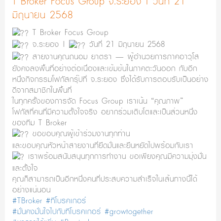
T Broker Focus Group จ.ระยอง | วันที่ 21
มิถุนายน 2568
T Broker Focus Group
จ.ระยอง |
วันที่ 21 มิถุนายน 2568
สายงานคุณถนอม ยาตรา — ผู้อำนวยการภาคอาวุโส
ยังคงลงพื้นที่อย่างต่อเนื่องและเข้มข้นในภาคตะวันออก กับอีก
หนึ่งกิจกรรมโฟกัสกรุ๊ปที่ จ.ระยอง ซึ่งได้รับการตอบรับเป็นอย่าง
ดีจากสมาชิกในพื้นที่
ในทุกครั้งของการจัด Focus Group เราเน้น “คุณภาพ”
โฟกัสที่คนที่มีความตั้งใจจริง อยากร่วมเติบโตและเป็นส่วนหนึ่ง
ของทีม T Broker
ขอขอบคุณผู้เข้าร่วมงานทุกท่าน
และขอบคุณหัวหน้าสายงานที่ยึดมั่นและยืนหยัดไปพร้อมกับเรา
เราพร้อมสนับสนุนทุกการทำงาน ขอเพียงคุณมีความมุ่งมั่น
และตั้งใจ
คุณก็สามารถเป็นอีกหนึ่งคนที่ประสบความสำเร็จในเส้นทางนี้ได้
อย่างแน่นอน
#TBroker
#ทีโบรคเกอร์
#มั่นคงมั่นใจไปกับทีโบรคเกอร์
#growtogether