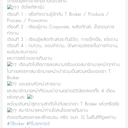
จะเรียนรู้และขยายทีมงานไปด้วยกัน
จัดโฟกัสกรุ๊ป
เดือนที่ 1 : เพื่อทำความรู้จักกับ T Broker / Produce /
Process / Promotion
เดือนที่ 2 : เรียนรู้งาน Corporate, ผลิตภัณฑ์, ขั้นตอนการ
ทำงาน
เดือนที่ 3 : เรียนรู้ผลิตภัณฑ์ประกันชีวิต, การเช็คเบี้ย, แจ้งงาน
เดือนที่ 4 : ทบทวน, ตอบคำถาม, ปัญหาอุปสรรคในการทำงาน,
แชร์ประสบการณ์
และการสร้างขยายทีมงาน
เดือนถัดไปคือการลงสนามจริงของสมาชิกนายหน้าทุกท่าน
ในการสรรหาสมาชิกนายหน้าเข้าร่วมเป็นส่วนหนึ่งของเรา T
Broker
ขอบคุณหัวหน้าสายงาน
และสมาชิกนายหน้าที่ร่วมเข้างานอย่างมีวินัยตลอดทั้ง 4 เดือน
แล้วคุณล่ะ
พร้อมเดินหน้าสู่ความสำเร็จไปกับพวกเรา T Broker แล้วหรือยัง
สมาชิกนายหน้าท่านใดสนใจขยายทีมงาน
ติดต่อทีมสรรหาและฝึกอบรม หรือ จนท. IS ในพื้นที่ที่ดูแลท่าน
#TBroker
#ทีโบรคเกอร์