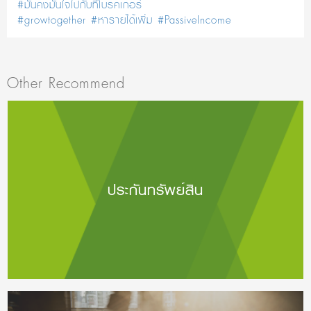
#มั่นคงมั่นใจไปกับทีโบรคเกอร์
#growtogether
#หารายได้เพิ่ม
#PassiveIncome
Other Recommend
ประกันทรัพย์สิน