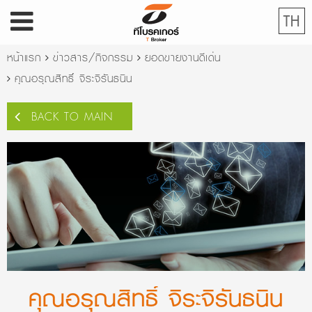
TH
หน้าแรก
ข่าวสาร/กิจกรรม
ยอดขายงานดีเด่น
คุณอรุณสิทธิ์ จิระจิรันธนิน
BACK TO MAIN
คุณอรุณสิทธิ์ จิระจิรันธนิน